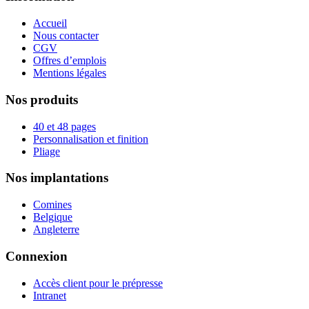
Accueil
Nous contacter
CGV
Offres d’emplois
Mentions légales
Nos produits
40 et 48 pages
Personnalisation et finition
Pliage
Nos implantations
Comines
Belgique
Angleterre
Connexion
Accès client pour le prépresse
Intranet